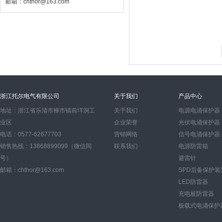
邮箱：chthor@163.com
浙江托尔电气有限公司
关于我们
产品中心
地址：浙江省乐清市柳市镇前垟洞工
关于我们
电源电涌保护器
业区
企业荣誉
光伏电涌保护器
电话：0577-62677703
营销网络
信号电涌保护器
销售热线：13868899099（微信同
联系我们
电源防雷箱
号）
避雷针
邮箱：chthor@163.com
SPD后备保护装
LED防雷器
充电桩防雷器
板载式电涌保护