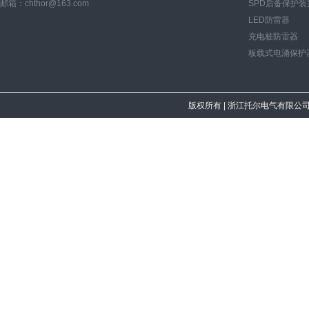
邮箱：chthor@163.com
SPD后备保护装
LED防雷器
充电桩防雷器
板载式电涌保护
版权所有
| 浙江托尔电气有限公司