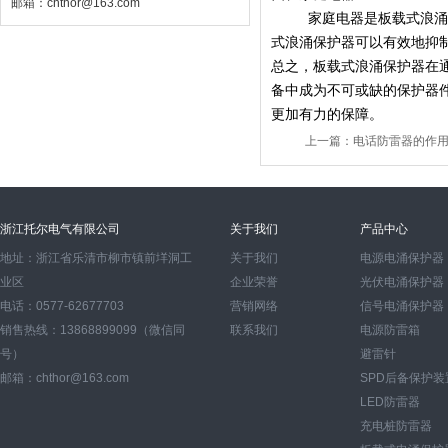
邮箱：chthor@163.com
家庭电器是板载式浪
式浪涌保护器可以有效地抑
总之，板载式浪涌保护器在
备中成为不可或缺的保护器
更加有力的保障。
上一篇：
电话防雷器的作
浙江托尔电气有限公司
关于我们
产品中心
地址：浙江省乐清市柳市镇前垟洞工
关于我们
电源电涌保护器
业区
企业荣誉
光伏电涌保护器
电话：0577-62677703
营销网络
信号电涌保护器
销售热线：13868899099（微信同
联系我们
电源防雷箱
号）
避雷针
邮箱：chthor@163.com
SPD后备保护装
LED防雷器
充电桩防雷器