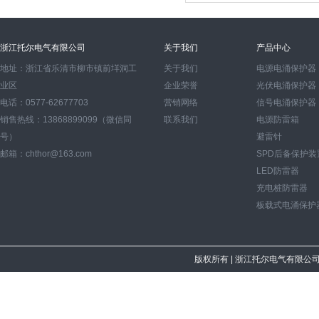
浙江托尔电气有限公司
关于我们
产品中心
地址：浙江省乐清市柳市镇前垟洞工
关于我们
电源电涌保护器
业区
企业荣誉
光伏电涌保护器
电话：0577-62677703
营销网络
信号电涌保护器
销售热线：13868899099（微信同
联系我们
电源防雷箱
号）
避雷针
邮箱：chthor@163.com
SPD后备保护装
LED防雷器
充电桩防雷器
板载式电涌保护
版权所有
| 浙江托尔电气有限公司