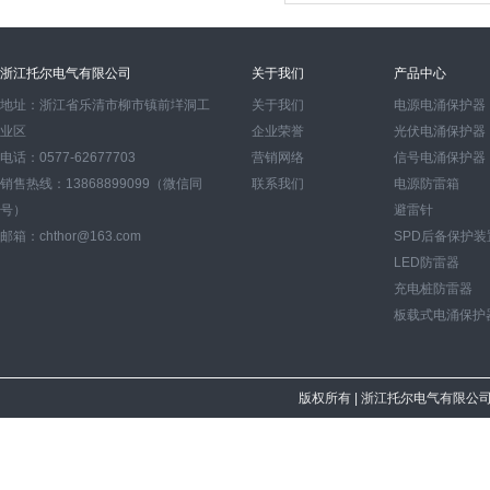
浙江托尔电气有限公司
关于我们
产品中心
地址：浙江省乐清市柳市镇前垟洞工
关于我们
电源电涌保护器
业区
企业荣誉
光伏电涌保护器
电话：0577-62677703
营销网络
信号电涌保护器
销售热线：13868899099（微信同
联系我们
电源防雷箱
号）
避雷针
邮箱：chthor@163.com
SPD后备保护装
LED防雷器
充电桩防雷器
板载式电涌保护
版权所有
| 浙江托尔电气有限公司