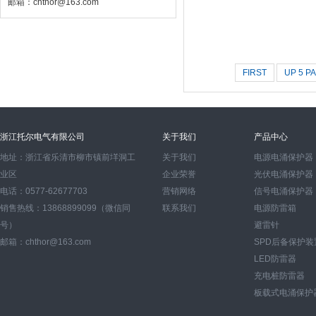
邮箱：chthor@163.com
FIRST
UP 5 P
浙江托尔电气有限公司
关于我们
产品中心
地址：浙江省乐清市柳市镇前垟洞工
关于我们
电源电涌保护器
业区
企业荣誉
光伏电涌保护器
电话：0577-62677703
营销网络
信号电涌保护器
销售热线：13868899099（微信同
联系我们
电源防雷箱
号）
避雷针
邮箱：chthor@163.com
SPD后备保护装
LED防雷器
充电桩防雷器
板载式电涌保护