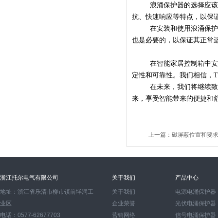
浪涌保护器的选择应
抗、快速响应等特点，以保
在安装和使用浪涌保
也是必要的，以保证其正常
在智能家居控制箱中
定性和可靠性。我们相信，
T
在未来，我们将继续
来，享受智能带来的便捷和
上一篇：
磁屏蔽位置和要
浙江托尔电气有限公司
关于我们
产品中心
地址：浙江省乐清市柳市镇前垟洞工
关于我们
电源电涌保护器
业区
企业荣誉
光伏电涌保护器
电话：0577-62677703
营销网络
信号电涌保护器