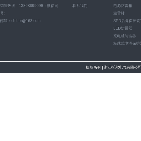
销售热线：13868899099（微信同
联系我们
电源防雷箱
号）
避雷针
邮箱：chthor@163.com
SPD后备保护装
LED防雷器
充电桩防雷器
板载式电涌保护
版权所有
| 浙江托尔电气有限公司