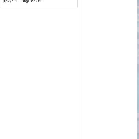
邮箱：chthor@163.com