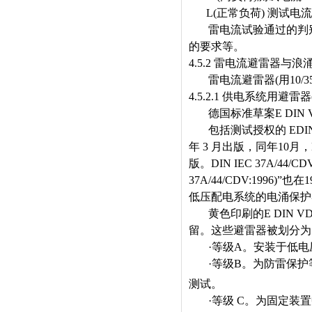
L(
正常负荷
)
测试电流
雷电流试验通过的判
的要求等。
4.5.2
雷电流避雷器与浪
雷电流避雷器
(
用
10/3
4.5.2.1
供电系统用避雷器
德国标准草案
E DIN
包括测试授权的
EDIN
年
3
月出版，同年
10
月，
版。
DIN IEC 37A/44/CD
37A/44/CDV:1996)”
也在
1
低压配电系统的电涌保护
黄色印刷的
E DIN V
留。这些避雷器被划分为
·
等级
A
。安装于低电
·
等级
B
。为防雷保护
测试。
·
等级
C
。为固定装置