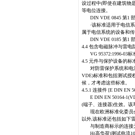
设过程中
(
即使在建筑物
等电位连接。
DIN VDE 0845
第
1
·
该标准适用于电信系
属于电信系统的设备和传
DIN VDE 0185
第
1
4.4
包含电磁脉冲与雷电
VG 95372:1996-03
标
4.5
元件与保护设备的标
对防雷保护系统和电
VDE)
标准和包括测试授
候，才考虑这些标准。
4.5.1
连接件
[E DIN EN 5
E DIN EN 50164-1(V
(
端子、连接器
)
生效。该
现在欧洲标准化委员
以外
,
该标准还包括如下
与制造商标示的连接
H(
高负荷
)
测试电流
10