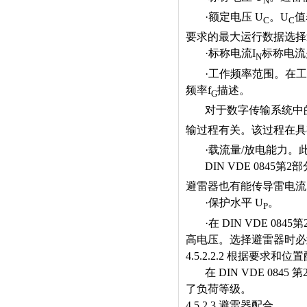
N
·
额定电压
U
。
U
值
C
C
要求的最大运行数据选择
·
标称电流
I
标称电流
N
·
工作频率范围。在工
频率
f
描述。
G
对于数字传输系统中
输过程有关。该过程在具
·
载流量
/
放电能力。
DIN VDE 0845
第
2
部
避雷器也有能传导雷电流
·
保护水平
U
。
P
·
在
DIN VDE 0845
第
高电压。选择避雷器时必
4.5.2.2.2
根据要求和位置
在
DIN VDE 0845
第
了负荷等级。
4.5.2.3
避雷器配合