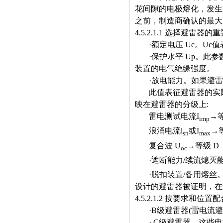
花间隙的电极熔化，发生
之前，制造商确认的最大
4.5.2.1.1
选择避雷器的重
·
额定电压
Uc
。
Uc
值
·
保护水平
Up
。此参
装置的电气绝缘强度。
·
放电能力。如果避雷
此值表征避雷器的实
映在避雷器的分级上
:
雷电测试电流
I
→
imp
浪涌电流
i
或
I
→
sn
max
复合波
U
→
等级
D
oc
·
遮断能力
/
续流熄灭
·
脱扣装置
/
备用熔丝
设计的避雷器被证明，在
4.5.2.1.2
按要求和位置配
·B
级避雷器
(
雷电流避
· C
级避雷器。这些电