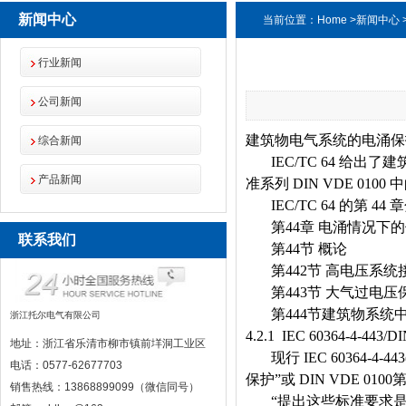
新闻中心
当前位置：
Home
>
新闻中心
行业新闻
公司新闻
建筑物电气系统的电涌保
综合新闻
IEC/TC 64
给出了建
产品新闻
准系列
DIN VDE 0100
中
IEC/TC 64
的第
44
章
第
44
章
电涌情况下的
联系我们
第
44
节
概论
第
442
节
高电压系统
第
443
节
大气过电压
第
444
节建筑物系统
浙江托尔电气有限公司
4.2.1 IEC 60364-4-443/
地址：浙江省乐清市柳市镇前垟洞工业区
现行
IEC 60364-4-443
电话：0577-62677703
保护
”
或
DIN VDE 0100
销售热线：13868899099（微信同号）
“
提出这些标准要求