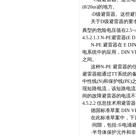
(8/20us)
的地方。
·D
级避雷器。这些避
关于
D
级避雷器的要
典型的危险电压值在
2.5~
4.5.2.1.3 N-PE
避雷器
(E 
N-PE
避雷器在
E DIN
电系统中的应用，
DIN V
之间。
这种
N-PE
避雷器的
避雷器能通过
TT
系统的
中性线
(N)
和保护线
(PE)
现短路电流，该短路电流
间的故障避雷器的电流不
4.5.2.2
信息技术用避雷器
德国标准草案
DIN V
在此标准草案中，下
·
间隙，包括
:①
电涌
·
半导体保护元件和非