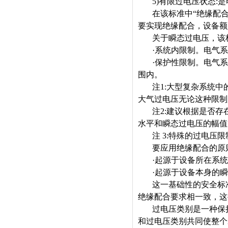
5)
有限过电压状态
:
是
在该标准中
“
绝缘配
要实现绝缘配合，设备额
关于瞬态过电压，该
·
系统内限制。电气系
·
保护性限制。电气系
围内。
注
1:
大型复杂系统中
大气过电压无论这种限制
注
2:
建议根据是否存
水平和瞬态过电压的幅值
注
3:
特殊的过电压限
要应用绝缘配合的原
·
起源于设备所在系统
·
起源于设备本身的瞬
这一基础性的安全标
绝缘配合要求相一致，这
过电压类别是一种保
和过电压类别共同使整个