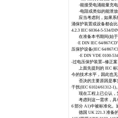
·
能接受电涌能量充电
·
电阻或类似的能泄放
应当考虑到，如果系
涌保护装置或设备都会比
4.2.3 IEC 60364-5-534/D
在准备本书期间
(
始于
·E DIN IEC 64/867/C
压保护设备
(IEC 64/867/C
·E DIN VDE 0100-53
-
过电压保护装置
--
修正案
上面先提到的
IEC
标
今的技术水平，因此也无
否决的主要原因是事
干扰
(IEC 61024/61312-1)
现在工程上已公认，
考虑到这一需求，具
6
部分
A1)
中被标准化。
德国
UK 221.3
准备