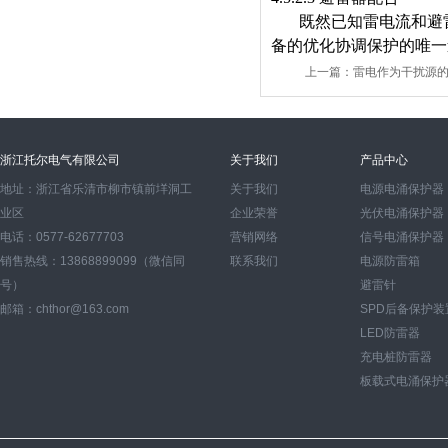
既然已知雷电流和避
备的优化协调保护的唯一
上一篇：
雷电作为干扰源
浙江托尔电气有限公司
关于我们
产品中心
地址：浙江省乐清市柳市镇前垟洞工
关于我们
电源电涌保护器
业区
企业荣誉
光伏电涌保护器
电话：0577-62677703
营销网络
信号电涌保护器
销售热线：13868899099（微信同
联系我们
电源防雷箱
号）
避雷针
邮箱：chthor@163.com
SPD后备保护装
LED防雷器
充电桩防雷器
板载式电涌保护