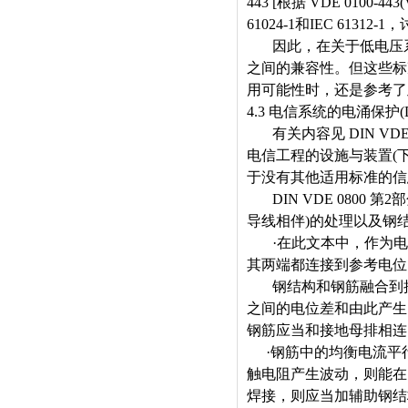
443 [
根据
VDE 0100-443(
61024-1
和
IEC 61312-1
，
因此，在关于低电压
之间的兼容性。但这些标
用可能性时，还是参考了
4.3
电信系统的电涌保护
(
有关内容见
DIN VDE
电信工程的设施与装置
(
于没有其他适用标准的信
DIN VDE 0800
第
2
部
导线相伴
)
的处理以及钢
·
在此文本中，作为电
其两端都连接到参考电位
钢结构和钢筋融合到
之间的电位差和由此产生
钢筋应当和接地母排相连
·
钢筋中的均衡电流平
触电阻产生波动，则能在
焊接，则应当加辅助钢结