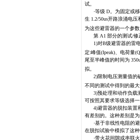
试。
·
等级
D
。为固定或移
生
1.2/50us
开路浪涌电压
为这些避雷器的一个参数
第
A1
部分的测试
/
修
1)
对
B
级避雷器的雷
定
:
峰值
(Ipeak)
、电荷量
(Q
尾至半峰值的时间为
350
拟。
2)
限制电压测量值的
不同的测试中得到的最大
3)
预处理和动作负载
可按照其要求等级选择一
4)
避雷器的脱扣装置
有差别的。这种差别是为
·
基于非线性电阻的避
在脱扣试验中模拟了这种
·
带火花间隙或串联火