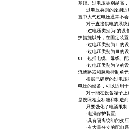
基础。过电压类别越高，
过电压类别的原则适
置中大气过电压通常不会
对于直接供电的系统
·
过电压类别为
I
的设
护措施以外，在固定装置
·
过电压类别为
Ⅱ
的设
·
过电压类别为
Ⅲ
的设
01
，包括电缆、母线、配
·
过电压类别为
Ⅳ
的设
流断路器和脉动控制单元
根据已确定的过电压
电压的设备，可以适用于
对于能在设备端子上
是按照相应标准和制造商
只要强化了电涌限制
·
电涌保护装置
;
·
具有隔离绕组的变压
·
有大量分支的配电系