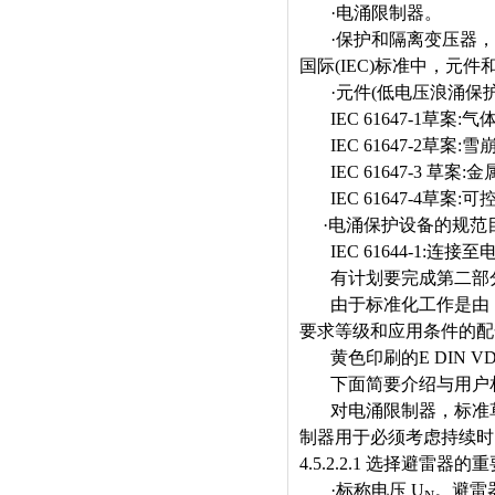
·
电涌限制器。
·
保护和隔离变压器，
国际
(IEC)
标准中，元件
·
元件
(
低电压浪涌保
IEC 61647-1
草案
:
气
IEC 61647-2
草案
:
雪
IEC 61647-3
草案
:
金
IEC 61647-4
草案
:
可
·
电涌保护设备的规范
IEC 61644-1:
连接至
有计划要完成第二部
由于标准化工作是由
要求等级和应用条件的配
黄色印刷的
E DIN VD
下面简要介绍与用户
对电涌限制器，标准
制器用于必须考虑持续时
4.5.2.2.1
选择避雷器的重
·
标称电压
U
。避雷