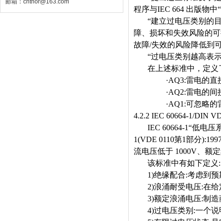
邮箱：chthor@163.com
程序与
IEC 664
出版物中
“
“
建立过电压类别的
障、损坏和失效风险的可
故障
/
失效的风险降低到
“
过电压类别越高表
在上述标准中，定义
·AQ3:
雷电的直
·AQ2:
雷电的间
·AQ1:
可忽略的
4.2.2 IEC 60664-1/DIN V
IEC 60664-1“
低电压
1(VDE 0110
第
1
部分
):199
流电压低于
1000V
、额定
该标准中有如下定义
:
1)
绝缘配合
:
考虑到预
2)
浪涌耐受电压
:
在给
3)
额定浪涌电压
:
制造
4)
过电压类别
:
一个说