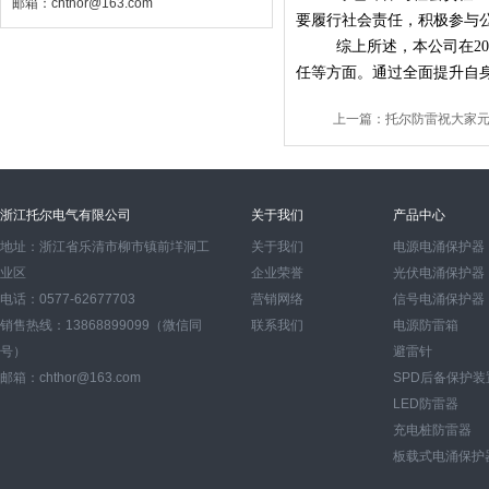
邮箱：chthor@163.com
要履行社会责任，积极参与
综上所述，本公司在2
任等方面。通过全面提升自
上一篇：
托尔防雷祝大家
浙江托尔电气有限公司
关于我们
产品中心
地址：浙江省乐清市柳市镇前垟洞工
关于我们
电源电涌保护器
业区
企业荣誉
光伏电涌保护器
电话：0577-62677703
营销网络
信号电涌保护器
销售热线：13868899099（微信同
联系我们
电源防雷箱
号）
避雷针
邮箱：chthor@163.com
SPD后备保护装
LED防雷器
充电桩防雷器
板载式电涌保护